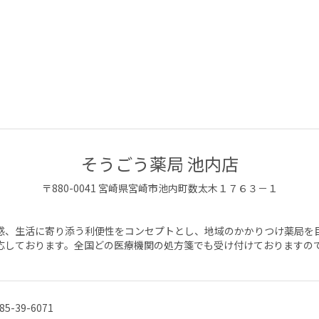
そうごう薬局 池内店
〒
880-0041
宮崎県
宮崎市
池内町数太木１７６３－１
感、生活に寄り添う利便性をコンセプトとし、地域のかかりつけ薬局を
応しております。全国どの医療機関の処方箋でも受け付けておりますの
85-39-6071